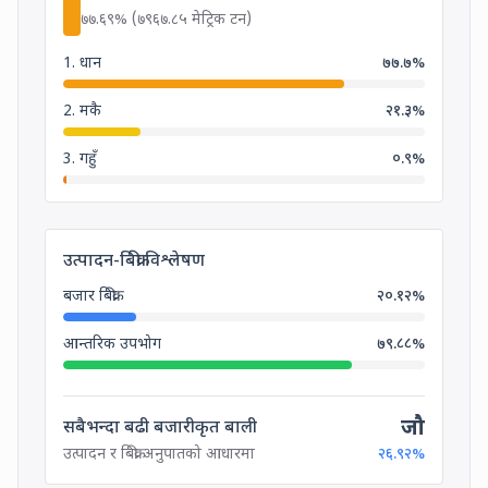
७७.६९
% (
७९६७.८५
मेट्रिक टन)
1
.
धान
७७.७
%
2
.
मकै
२१.३
%
3
.
गहुँ
०.९
%
Production-Sales Analysis
उत्पादन-बिक्री विश्लेषण
बजार बिक्री
२०.१२
%
आन्तरिक उपभोग
७९.८८
%
जौ
सबैभन्दा बढी बजारीकृत बाली
उत्पादन र बिक्री अनुपातको आधारमा
२६.९२
%