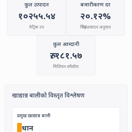
कुल उत्पादन
बजारीकरण दर
१०२५५.५४
२०.१२
%
मेट्रिक टन
बिक्री/उत्पादन अनुपात
कुल आम्दानी
रु.
१८१.५७
मिलियन रुपैयाँमा
Detailed Food Cr
खाद्यान्न बालीको विस्तृत विश्लेषण
Main Food Crop in Khajura Rural Mun
प्रमुख खाद्यान्न बाली
धान