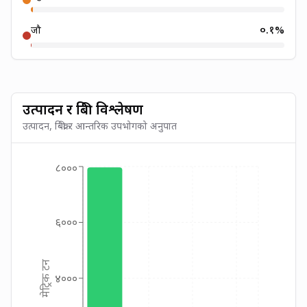
०.१
%
जौ
उत्पादन र बिक्री विश्लेषण
उत्पादन, बिक्री र आन्तरिक उपभोगको अनुपात
८०००
६०००
मेट्रिक टन
४०००