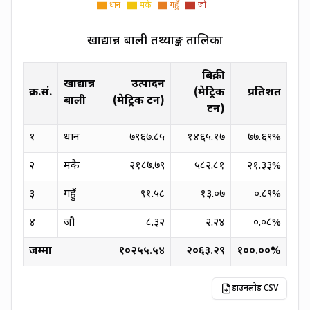
धान
मकै
गहुँ
जौ
खाद्यान्न बाली तथ्याङ्क तालिका
बिक्री
खाद्यान्न
उत्पादन
क्र.सं.
(मेट्रिक
प्रतिशत
बाली
(मेट्रिक टन)
टन)
१
धान
७९६७.८५
१४६५.१७
७७.६९
%
२
मकै
२१८७.७९
५८२.८१
२१.३३
%
३
गहुँ
९१.५८
१३.०७
०.८९
%
४
जौ
८.३२
२.२४
०.०८
%
जम्मा
१०२५५.५४
२०६३.२९
१००.००
%
डाउनलोड CSV