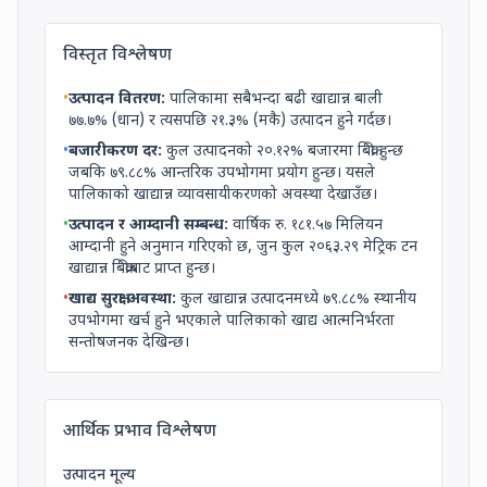
विस्तृत विश्लेषण
•
उत्पादन वितरण:
पालिकामा सबैभन्दा बढी खाद्यान्न बाली
७७.७
% (
धान
) र त्यसपछि
२१.३
% (
मकै
) उत्पादन हुने गर्दछ।
•
बजारीकरण दर:
कुल उत्पादनको
२०.१२
% बजारमा बिक्री हुन्छ
जबकि
७९.८८
% आन्तरिक उपभोगमा प्रयोग हुन्छ। यसले
पालिकाको खाद्यान्न व्यावसायीकरणको अवस्था देखाउँछ।
•
उत्पादन र आम्दानी सम्बन्ध:
वार्षिक रु.
१८१.५७
मिलियन
आम्दानी हुने अनुमान गरिएको छ, जुन कुल
२०६३.२९
मेट्रिक टन
खाद्यान्न बिक्रीबाट प्राप्त हुन्छ।
•
खाद्य सुरक्षा अवस्था:
कुल खाद्यान्न उत्पादनमध्ये
७९.८८
% स्थानीय
उपभोगमा खर्च हुने भएकाले पालिकाको खाद्य आत्मनिर्भरता
सन्तोषजनक देखिन्छ।
आर्थिक प्रभाव विश्लेषण
उत्पादन मूल्य