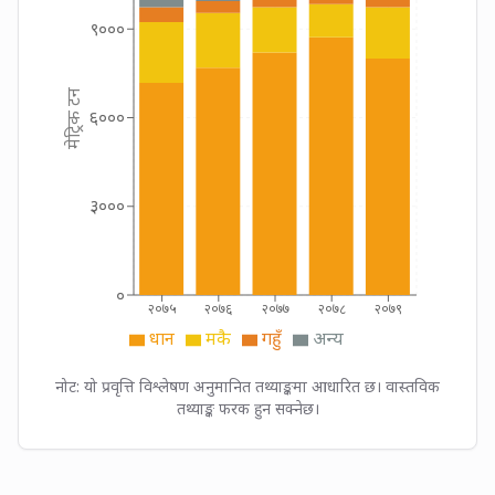
९०००
मेट्रिक टन
६०००
३०००
०
२०७५
२०७६
२०७७
२०७८
२०७९
धान
मकै
गहुँ
अन्य
नोट: यो प्रवृत्ति विश्लेषण अनुमानित तथ्याङ्कमा आधारित छ। वास्तविक
तथ्याङ्क फरक हुन सक्नेछ।