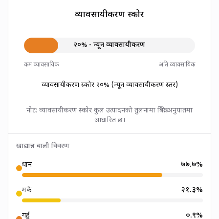
व्यावसायीकरण स्कोर
२०
% -
न्यून
व्यावसायीकरण
कम व्यावसायिक
अति व्यावसायिक
व्यावसायीकरण स्कोर
२०
% (
न्यून
व्यावसायीकरण स्तर)
नोट: व्यावसायीकरण स्कोर कुल उत्पादनको तुलनामा बिक्री अनुपातमा
आधारित छ।
खाद्यान्न बाली विवरण
७७.७
%
धान
२१.३
%
मकै
०.९
%
गहुँ