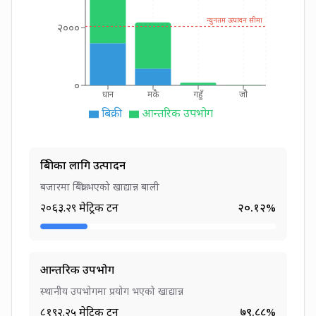
न्युनतम उत्पादन सीमा
२०००
०
मकै
जौ
धान
गहुँ
बिक्री
आन्तरिक उपभोग
बिक्रीका लागि उत्पादन
बजारमा बिक्री भएको खाद्यान्न बाली
२०६३.२९
मेट्रिक टन
२०.१२
%
आन्तरिक उपभोग
स्थानीय उपभोगमा प्रयोग भएको खाद्यान्न
८१९२.२५
मेट्रिक टन
७९.८८
%