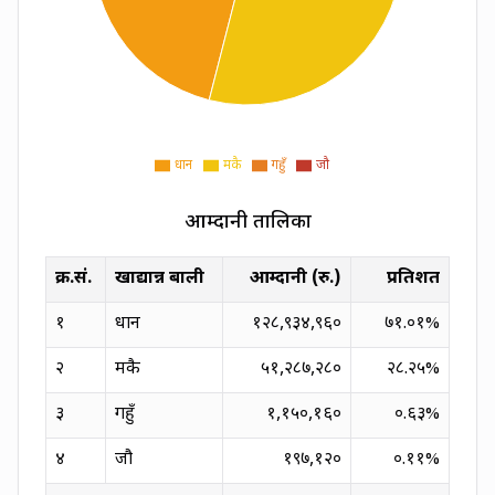
धान
मकै
गहुँ
जौ
आम्दानी तालिका
क्र.सं.
खाद्यान्न बाली
आम्दानी (रु.)
प्रतिशत
१
धान
१२८,९३४,९६०
७१.०१
%
२
मकै
५१,२८७,२८०
२८.२५
%
३
गहुँ
१,१५०,१६०
०.६३
%
४
जौ
१९७,१२०
०.११
%