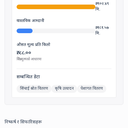
रु.
९०२.४९
मि.
वास्तविक आम्दानी
रु.
१८१.५७
मि.
औसत मूल्य प्रति किलो
रु.
८८.००
बिक्री मूल्यको आधारमा
सम्बन्धित डेटा
सिंचाई स्रोत वितरण
कृषि उत्पादन
पेशागत वितरण
निष्कर्ष र सिफारिसहरू