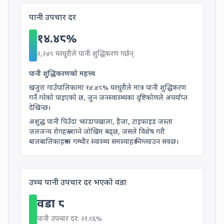
Water Treatment Rate in Khajura Rural
पानी उपचार दर
१४.४८
%
2,249
households treat thei
२,२४९
घरधुरीले पानी शुद्धिकरण गर्छन्
पानी शुद्धिकरणको महत्त्व
खजुरा गाउँपालिकामा
१४.४८
% घरधुरीले मात्र पानी शुद्धिकरण
गर्ने गरेको पाइएको छ, जुन जनस्वास्थ्यका दृष्टिकोणले अपर्याप्त
देखिन्छ।
अशुद्ध पानी पिउँदा झाडापखाला, हैजा, टाइफाइड जस्ता
जलजन्य रोगहरू लाग्ने जोखिम बढ्छ, जसले विशेष गरी
बालबालिकाहरूमा गम्भीर स्वास्थ्य समस्याहरू निम्त्याउन सक्छ।
Ward with Highest Water
उच्च पानी उपचार दर भएको वडा
वडा
८
21.96
% water treatment rate
पानी उपचार दर:
२१.९६
%