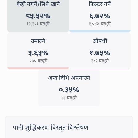
NO_ANY_FILTERING
FILTERIN
केही नगर्ने/सिधै खाने
फिल्टर गर्ने
८५.५२
%
६.७२
%
(
13,281
households)
(
1,044
househ
१३,२८१
घरधुरी
१,०४४
घरधुरी
BOILING
CHEMICAL_
उमाल्ने
औषधी
५.६५
%
१.७५
%
(
878
households)
(
272
househol
८७८
घरधुरी
२७२
घरधुरी
OTHER
अन्य विधि अपनाउने
०.३५
%
(
55
households)
५५
घरधुरी
Detailed Water P
पानी शुद्धिकरण विस्तृत विश्लेषण