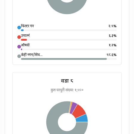
फिल्टर गर्ने
२.८
%
उमाल्ने
६.३
%
औषधी
१.२
%
केही नगर्ने/सिध...
८९.६
%
वडा
८
कुल घरधुरी संख्या:
१,८९०