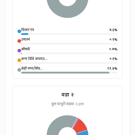
फिल्टर गर्ने
७.६
%
उमाल्ने
०.१
%
औषधी
०.७
%
अन्य विधि अपनाउ...
०.१
%
केही नगर्ने/सिध...
९१.५
%
वडा
२
कुल घरधुरी संख्या:
२,६११