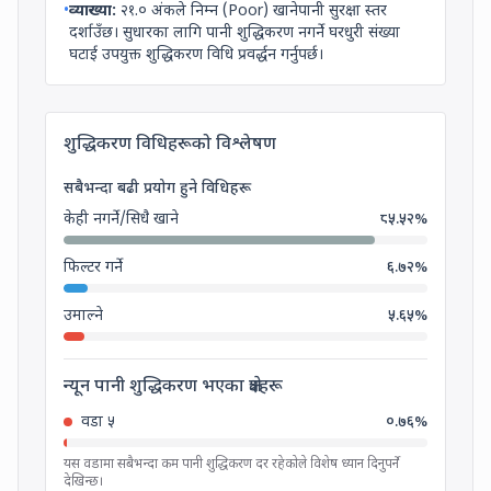
•
व्याख्या:
२१.०
अंकले
निम्न (Poor)
खानेपानी सुरक्षा स्तर
दर्शाउँछ। सुधारका लागि पानी शुद्धिकरण नगर्ने घरधुरी संख्या
घटाई उपयुक्त शुद्धिकरण विधि प्रवर्द्धन गर्नुपर्छ।
शुद्धिकरण विधिहरूको विश्लेषण
सबैभन्दा बढी प्रयोग हुने विधिहरू
केही नगर्ने/सिधै खाने
८५.५२
%
फिल्टर गर्ने
६.७२
%
उमाल्ने
५.६५
%
न्यून पानी शुद्धिकरण भएका क्षेत्रहरू
वडा
५
०.७६
%
यस वडामा सबैभन्दा कम पानी शुद्धिकरण दर रहेकोले विशेष ध्यान दिनुपर्ने
देखिन्छ।