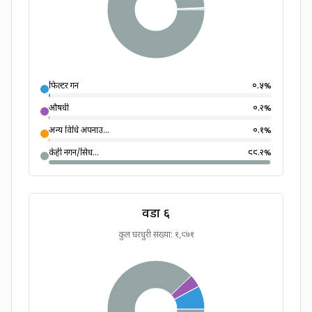
फिल्टर गर्ने
०.५
%
औषधी
०.२
%
अन्य विधि अपनाउ...
०.१
%
केही नगर्ने/सिध...
९९.२
%
वडा
६
कुल घरधुरी संख्या:
१,९७१