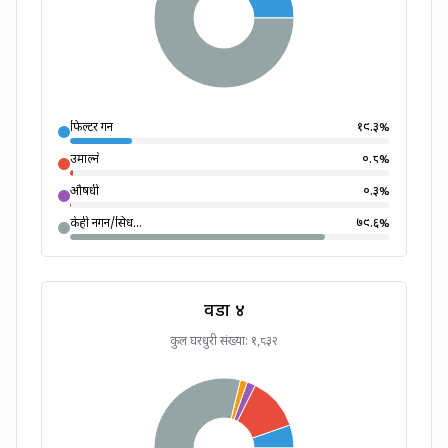
फिल्टर गर्ने
१९.३
%
उमाल्ने
०.८
%
औषधी
०.३
%
केही नगर्ने/सिध...
७९.६
%
वडा
४
कुल घरधुरी संख्या:
१,८३२