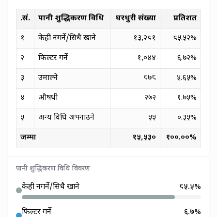
क्र.सं.
पानी शुद्धिकरण विधि
घरधुरी संख्या
प्रतिशत
१
केही नगर्ने/सिधै खाने
१३,२८१
८५.५२
%
२
फिल्टर गर्ने
१,०४४
६.७२
%
३
उमाल्ने
८७८
५.६५
%
४
औषधी
२७२
१.७५
%
५
अन्य विधि अपनाउने
५५
०.३५
%
जम्मा
१५,५३०
१००.००
%
पानी शुद्धिकरण विधि विवरण
केही नगर्ने/सिधै खाने
८५.५
%
फिल्टर गर्ने
६.७
%