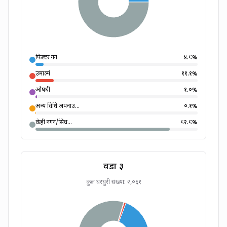
फिल्टर गर्ने
४.९
%
उमाल्ने
११.१
%
औषधी
१.०
%
अन्य विधि अपनाउ...
०.१
%
केही नगर्ने/सिध...
८२.९
%
वडा
३
कुल घरधुरी संख्या:
२,०६१