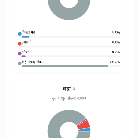
फिल्टर गर्ने
७.८
%
उमाल्ने
०.१
%
औषधी
४.२
%
केही नगर्ने/सिध...
८७.९
%
वडा
७
कुल घरधुरी संख्या:
२,४०७