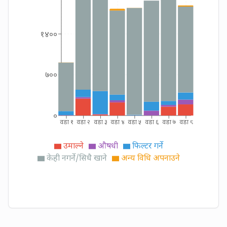
१४००
७००
०
वडा १
वडा २
वडा ३
वडा ४
वडा ५
वडा ६
वडा ७
वडा ८
उमाल्ने
औषधी
फिल्टर गर्ने
केही नगर्ने/सिधै खाने
अन्य विधि अपनाउने