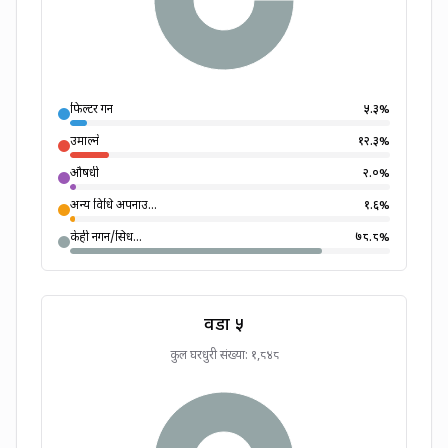
फिल्टर गर्ने
५.३
%
उमाल्ने
१२.३
%
औषधी
२.०
%
अन्य विधि अपनाउ...
१.६
%
केही नगर्ने/सिध...
७८.८
%
वडा
५
कुल घरधुरी संख्या:
१,८४८