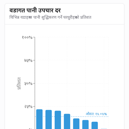
वडागत पानी उपचार दर
विभिन्न वडाहरूमा पानी शुद्धिकरण गर्ने घरधुरीहरूको प्रतिशत
१००%
७५%
प्रतिशत
५०%
२५%
औसत: १४.०४%