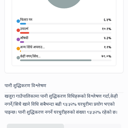
फिल्टर गर्ने
६.५
%
उमाल्ने
१०.१
%
औषधी
४.३
%
अन्य विधि अपनाउ...
१.१
%
केही नगर्ने/सिध...
७८.०
%
पानी शुद्धिकरण विश्लेषण
खजुरा गाउँपालिकामा पानी शुद्धिकरण विधिहरूको विश्लेषण गर्दा,
केही
नगर्ने/सिधै खाने
विधि सबैभन्दा बढी
८५.५२%
घरधुरीमा प्रयोग भएको
पाइन्छ। पानी शुद्धिकरण नगर्ने घरधुरीहरुको संख्या
८५.५२%
रहेको छ।