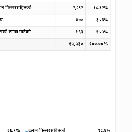
ान पिल्लरसहितको
२,८९२
१८.६२
%
्य
४७०
३.०३
%
ठको खम्बा गाडेको
१६३
१.०५
%
१५,५३०
१००.००
%
२६.१
%
ढलान पिल्लरसहितको
१८.६
%