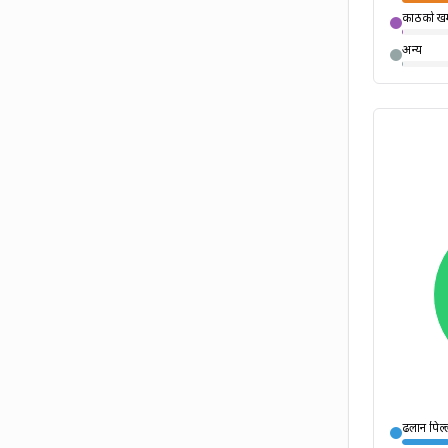
काठको खम्
अन्य
ढलान पिल