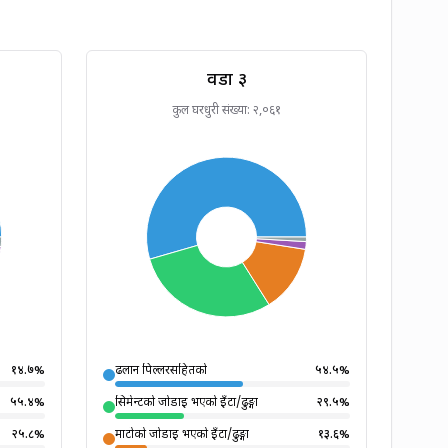
वडा
३
कुल घरधुरी संख्या:
२,०६१
१४.७
%
ढलान पिल्लरसहितको
५४.५
%
५५.४
%
सिमेन्टको जोडाइ भएको इँटा/ढुङ्गा
२९.५
%
२५.८
%
माटोको जोडाइ भएको इँटा/ढुङ्गा
१३.६
%