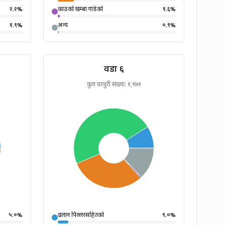
२.२
%
काठको खम्बा गाडेको
१.६
%
१.९
%
अन्य
०.९
%
वडा
६
कुल घरधुरी संख्या:
१,९७१
५.०
%
ढलान पिल्लरसहितको
९.०
%