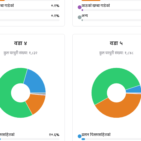
बा गाडेको
०.२
%
काठको खम्बा गाडेको
०.२
%
अन्य
वडा
४
वडा
५
कुल घरधुरी संख्या:
१,८३२
कुल घरधुरी संख्या:
१,८४८
्लरसहितको
२०.६
%
ढलान पिल्लरसहितको