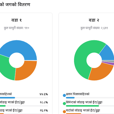
को जगको वितरण
वडा
१
वडा
२
कुल घरधुरी संख्या:
९१०
कुल घरधुरी संख्या:
२,६११
्लरसहितको
४४.६
%
ढलान पिल्लरसहितको
जोडाइ भएको इँटा/ढुङ्गा
२८.८
%
सिमेन्टको जोडाइ भएको इँटा/ढुङ्गा
डाइ भएको इँटा/ढुङ्गा
२६.२
%
माटोको जोडाइ भएको इँटा/ढुङ्गा