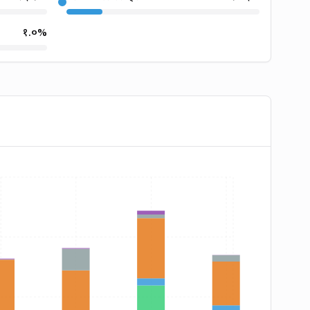
१.०
%