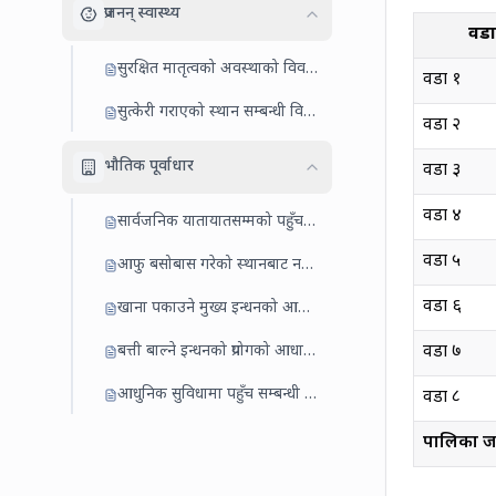
प्रजनन् स्वास्थ्य
वडा 
सुरक्षित मातृत्वको अवस्थाको विवरण
वडा
१
सुत्केरी गराएको स्थान सम्बन्धी विवरण
वडा
२
भौतिक पूर्वाधार
वडा
३
वडा
४
सार्वजनिक यातायातसम्मको पहुँचको अवस्था
वडा
५
आफु बसोबास गरेको स्थानबाट नजिकका बजार केन्द्रसम्म लाग्ने अनुमानित समय
वडा
६
खाना पकाउने मुख्य इन्धनको आधारमा घरधुरी
बत्ती बाल्ने इन्धनको प्रयोगको आधारमा
वडा
७
आधुनिक सुविधामा पहुँच सम्बन्धी विवरण
वडा
८
पालिका जम