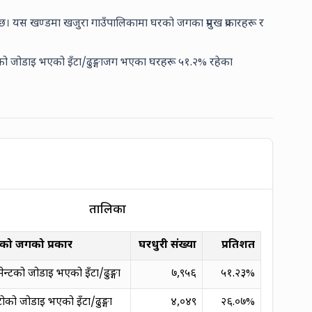
छ। यस खण्डमा खजुरा गाउँपालिकामा घरको जगका प्रमुख प्रकारहरू र
को जोडाइ भएको इँटा/ढुङ्गा
जग भएका घरहरू
५१.२
% रहेका
तालिका
को जगको प्रकार
घरधुरी संख्या
प्रतिशत
ेन्टको जोडाइ भएको इँटा/ढुङ्गा
७,९५६
५१.२३
%
ोको जोडाइ भएको इँटा/ढुङ्गा
४,०४९
२६.०७
%