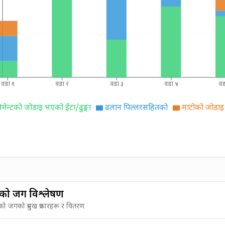
वडा १
वडा २
वडा ३
वडा ४
वड
िमेन्टको जोडाइ भएको इँटा/ढुङ्गा
ढलान पिल्लरसहितको
माटोको जोडाइ 
को जग विश्लेषण
ो जगको प्रमुख प्रकारहरू र वितरण