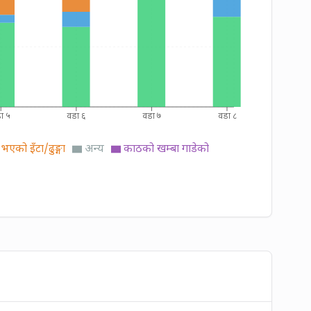
ा ५
वडा ६
वडा ७
वडा ८
भएको इँटा/ढुङ्गा
अन्य
काठको खम्बा गाडेको