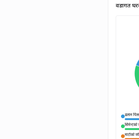
वडागत घर
ढलान पिल
सिमेन्टको 
माटोको जो