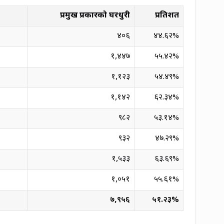
प्रमुख प्रकारको घरधुरी
प्रतिशत
४०६
४४.६२
%
१,४४७
५५.४२
%
१,१२३
५४.४९
%
१,१४२
६२.३४
%
९८२
५३.१४
%
९३२
४७.२९
%
१,५३३
६३.६९
%
१,०५१
५५.६१
%
७,९५६
५१.२३
%