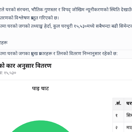
रले घरको संरचना, भौतिक गुणस्तर र विपद् जोखिम न्यूनीकरणको स्थिति देखाउँ
रणको विश्लेषण प्रस्तुत गरिएको छ।
मा घरको जगको तथ्याङ्क हेर्दा, कुल घरधुरी
१५,५३०
मध्ये सबैभन्दा बढी
सिमेन्ट
रहरू
मा घरको जगका प्रमुख प्रकारहरू र तिनको वितरण निम्नानुसार रहेको छ:
 प्रकार अनुसार वितरण
या:
१५,५३०
पाई चार्ट
क्र.सं.
घर
१
सिम
२
माट