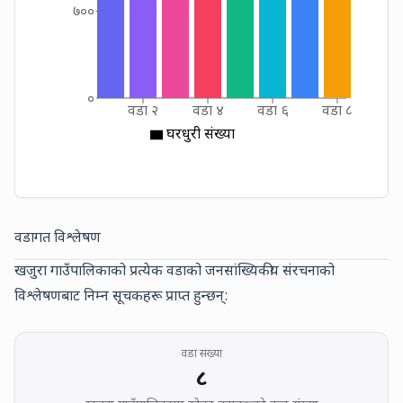
७००
०
वडा २
वडा ४
वडा ६
वडा ८
घरधुरी संख्या
वडागत विश्लेषण
खजुरा गाउँपालिकाको प्रत्येक वडाको जनसांख्यिकीय संरचनाको
विश्लेषणबाट निम्न सूचकहरू प्राप्त हुन्छन्:
WARD COUNT OF KHAJURA
वडा संख्या
८