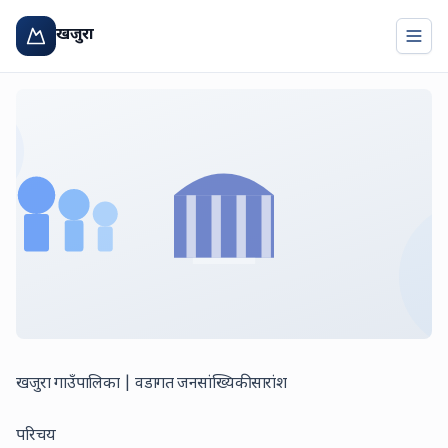
खजुरा
Togg
खजुरा गाउँपालिका | वडागत जनसांख्यिकी सारांश
परिचय