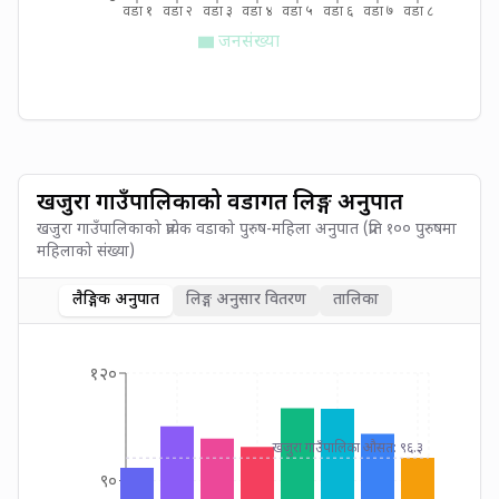
वडा १
वडा २
वडा ३
वडा ४
वडा ५
वडा ६
वडा ७
वडा ८
जनसंख्या
खजुरा गाउँपालिकाको वडागत लिङ्ग अनुपात
खजुरा गाउँपालिकाको प्रत्येक वडाको पुरुष-महिला अनुपात (प्रति १०० पुरुषमा
महिलाको संख्या)
लैङ्गिक अनुपात
लिङ्ग अनुसार वितरण
तालिका
१२०
खजुरा गाउँपालिका औसत: ९६.३
९०