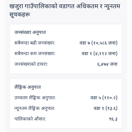
खजुरा गाउँपालिकाको वडागत अधिकतम र न्यूनतम
Ward-wise Maximum and Minimum In
सूचकहरू
जनसंख्या अनुपात
सबैभन्दा बढी जनसंख्या:
वडा
७
(
१०,५८६
जना)
सबैभन्दा कम जनसंख्या:
वडा
१
(
४,११२
जना)
जनसंख्याको दायरा:
६,४७४
जना
लैङ्गिक अनुपात
उच्चतम लैङ्गिक अनुपात:
वडा
५
(
११०.२
)
न्यूनतम लैङ्गिक अनुपात:
वडा
१
(
९३.६
)
पालिकाको औसत:
९६.३