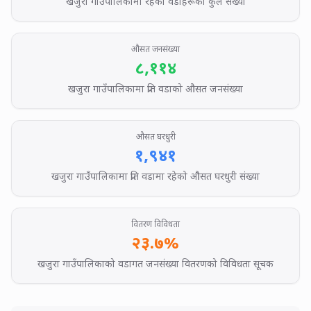
Total number o
खजुरा गाउँपालिकामा रहेका वडाहरूको कुल संख्या
AVERAGE POPULATION IN KHAJU
औसत जनसंख्या
८,११४
Average popula
खजुरा गाउँपालिकामा प्रति वडाको औसत जनसंख्या
AVERAGE HOUSEHOLDS IN KHAJU
औसत घरधुरी
१,९४१
Average nu
खजुरा गाउँपालिकामा प्रति वडामा रहेको औसत घरधुरी संख्या
DISTRIBUTION DIVERSITY IN KH
वितरण विविधता
२३.७
%
Ward pop
खजुरा गाउँपालिकाको वडागत जनसंख्या वितरणको विविधता सूचक