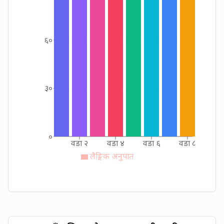
६०
३०
०
वडा २
वडा ४
वडा ६
वडा ८
लैङ्गिक अनुपात