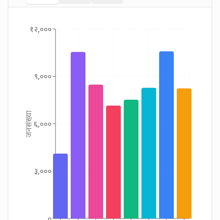
१२,०००
९,०००
जनसंख्या
६,०००
३,०००
०