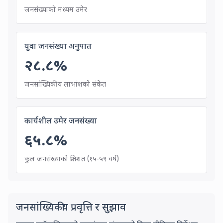
Median age of the population is
28
years
जनसंख्याको मध्यम उमेर
Youth Population Ratio
युवा जनसंख्या अनुपात
२८.८
%
Indicator of demographic dividend,
जनसांख्यिकीय लाभांशको संकेत
Working Age Population
कार्यशील उमेर जनसंख्या
६५.८
%
Percentage of total population
कुल जनसंख्याको प्रतिशत (१५-५९ वर्ष)
Demographic Trend
जनसांख्यिकीय प्रवृत्ति र सुझाव