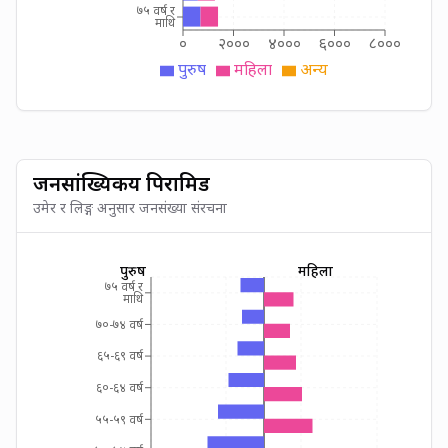
७५ वर्ष र
माथि
०
२०००
४०००
६०००
८०००
पुरुष
महिला
अन्य
जनसांख्यिकीय पिरामिड
उमेर र लिङ्ग अनुसार जनसंख्या संरचना
पुरुष
महिला
७५ वर्ष र
माथि
७०-७४ वर्ष
६५-६९ वर्ष
६०-६४ वर्ष
५५-५९ वर्ष