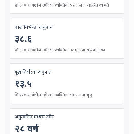
52.0
dependen
प्रति
१००
कार्यशील उमेरका व्यक्तिमा
५२.०
जना आश्रित व्यक्ति
Child Dependency Ratio
बाल निर्भरता अनुपात
३८.६
38.6
children p
प्रति
१००
कार्यशील उमेरका व्यक्तिमा
३८.६
जना बालबालिका
Old-Age Dependency Ratio
वृद्ध निर्भरता अनुपात
१३.५
13.5
elderly persons 
प्रति
१००
कार्यशील उमेरका व्यक्तिमा
१३.५
जना वृद्ध
Estimated Median Age
अनुमानित मध्यम उमेर
२८
वर्ष