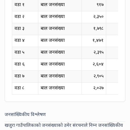
वडा
१
बाल जनसंख्या
९१७
२२
वडा
२
बाल जनसंख्या
२,३५०
२२
वडा
३
बाल जनसंख्या
१,७९८
२१
वडा
४
बाल जनसंख्या
१,४७१
२०
वडा
५
बाल जनसंख्या
२,३९५
३१
वडा
६
बाल जनसंख्या
२,६०४
३१
वडा
७
बाल जनसंख्या
२,९०५
२७
वडा
८
बाल जनसंख्या
२,०२७
२४
जनसांख्यिकीय विश्लेषण
खजुरा गाउँपालिकाको जनसंख्याको उमेर संरचनाले निम्न जनसांख्यिकीय