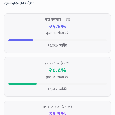
सूचकहरू प्रदान गर्दछ:
CHILDREN POPULATION (0-14 
बाल जनसंख्या (०-१४)
२५.४
%
कुल जनसंख्याको
१६,४६७
व्यक्ति
YOUTH POPULATION (15-29 Y
युवा जनसंख्या (१५-२९)
२८.८
%
कुल जनसंख्याको
१८,७१५
व्यक्ति
ADULT POPULATION (30-59 Y
वयस्क जनसंख्या (३०-५९)
३६.९
%