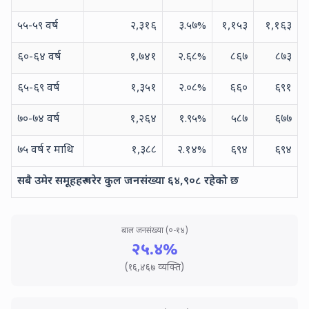
५५-५९ वर्ष
२,३१६
३.५७
%
१,१५३
१,१६३
६०-६४ वर्ष
१,७४१
२.६८
%
८६७
८७३
६५-६९ वर्ष
१,३५१
२.०८
%
६६०
६९१
७०-७४ वर्ष
१,२६४
१.९५
%
५८७
६७७
७५ वर्ष र माथि
१,३८८
२.१४
%
६९४
६९४
सबै उमेर समूहहरू गरेर कुल जनसंख्या
६४,९०८
रहेको छ
बाल जनसंख्या (०-१४)
२५.४
%
(
१६,४६७
व्यक्ति)