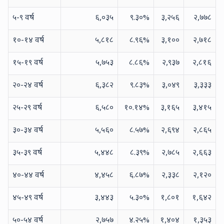
५-९ वर्ष
६,०३५
९.३०
%
३,२५६
२,७७८
१०-१४ वर्ष
५,८१८
८.९६
%
३,१००
२,७१८
१५-१९ वर्ष
५,७५३
८.८६
%
२,९३७
२,८१६
२०-२४ वर्ष
६,३८२
९.८३
%
३,०४९
३,३३३
२५-२९ वर्ष
६,५८०
१०.१४
%
३,१६५
३,४१५
३०-३४ वर्ष
५,५६०
८.५७
%
२,६९४
२,८६५
३५-३९ वर्ष
५,४४८
८.३९
%
२,७८५
२,६६३
४०-४४ वर्ष
४,४५८
६.८७
%
२,३३८
२,१२०
४५-४९ वर्ष
३,४४३
५.३०
%
१,८०१
१,६४२
५०-५४ वर्ष
२,७५७
४.२५
%
१,४०४
१,३५३