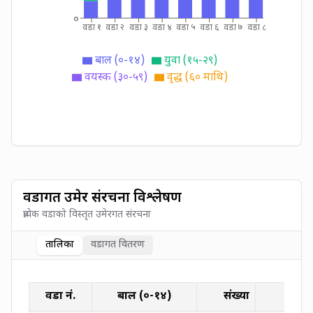
०
वडा १
वडा २
वडा ३
वडा ४
वडा ५
वडा ६
वडा ७
वडा ८
बाल (०-१४)
युवा (१५-२९)
वयस्क (३०-५९)
वृद्ध (६० माथि)
वडागत उमेर संरचना विश्लेषण
प्रत्येक वडाको विस्तृत उमेरगत संरचना
तालिका
वडागत वितरण
वडा नं.
बाल (०-१४)
संख्या
वडा