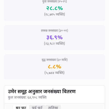
युवा जनसंख्या (१५-२९)
२८.८
%
(
१८,७१५
व्यक्ति)
वयस्क जनसंख्या (३०-५९)
३६.९
%
(
२३,९८२
व्यक्ति)
वृद्ध जनसंख्या (६० माथि)
८.८
%
(
५,७४४
व्यक्ति)
उमेर समूह अनुसार जनसंख्या वितरण
कुल जनसंख्या:
६४,९०८
व्यक्ति
बार चार्ट
पाई चार्ट
तालिका