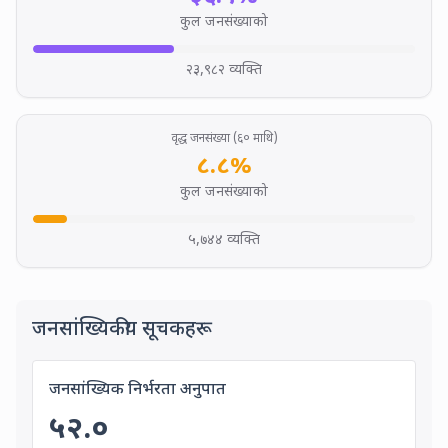
कुल जनसंख्याको
२३,९८२
व्यक्ति
ELDERLY POPULATION (60+ Y
वृद्ध जनसंख्या (६० माथि)
८.८
%
कुल जनसंख्याको
५,७४४
व्यक्ति
Demographic Indicators
जनसांख्यिकीय सूचकहरू
Demographic Dependency Ra
जनसांख्यिक निर्भरता अनुपात
५२.०